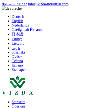
8615235398332
info@vizda-industrial.com
Sprache
Deutsch
English
Nederlands
Gaeilgenah Éireann
日本語
Türkçe
Lietuvių
عربي
bosanski
O'zbek
Čeština
Italiano
Български
Startseite
Über uns