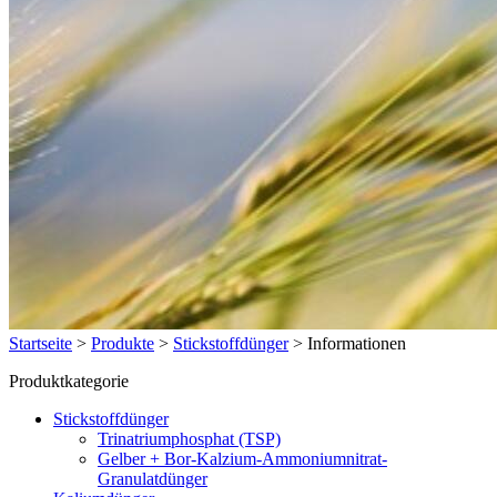
Startseite
>
Produkte
>
Stickstoffdünger
>
Informationen
Produktkategorie
Stickstoffdünger
Trinatriumphosphat (TSP)
Gelber + Bor-Kalzium-Ammoniumnitrat-
Granulatdünger