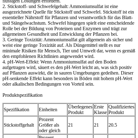
flüssigen Lösungen erfordern.
2. Stickstoff- und Schwefelgehalt: Ammoniumsulfat ist eine
ausgezeichnete Quelle für Stickstoff und Schwefel. Stickstoff ist ein
essentieller Nährstoff für Pflanzen und verantwortlich für das Blatt-
und Stängelwachstum. Schwefel hingegen spielt eine entscheidende
Rolle bei der Bildung von Proteinen und Enzymen und trägt zur
allgemeinen Gesundheit und Entwicklung der Pflanzen bei.
3. Geringe Toxizität: Ammoniumsulfat gilt allgemein als sicher und
weist eine geringe Toxizität auf. Als Düngemittel stellt es nur
minimale Risiken für Mensch, Tier und Umwelt dar, wenn es gemäß
den empfohlenen Richtlinien angewendet wird.
4. pH-Wert-Effekt: Wenn Ammoniumsulfat auf den Boden
aufgetragen wird, säuert es den pH-Wert leicht an, was sich positiv
auf Pflanzen auswirkt, die in sauren Umgebungen gedeihen. Dieser
pH-senkende Effekt kann besonders in Böden mit hohem pH-Wert
oder alkalischen Bedingungen von Vorteil sein.
Produktspezifikation
Überlegenes
Erste
Qualifiziertes
Spezifikation
Einheiten
Produkt
Klasse
Produkt
Prozent
Stickstoffgehalt
Größer als
21
21
20.5
oder gleich
Prozent