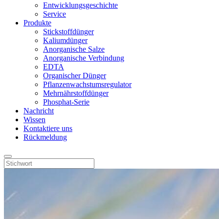
Entwicklungsgeschichte
Service
Produkte
Stickstoffdünger
Kaliumdünger
Anorganische Salze
Anorganische Verbindung
EDTA
Organischer Dünger
Pflanzenwachstumsregulator
Mehrnährstoffdünger
Phosphat-Serie
Nachricht
Wissen
Kontaktiere uns
Rückmeldung