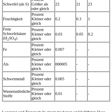
Schwefel (als S)
Größer als
23
21
23
oder gleich
Prozent
Feuchtigkeit
Kleiner oder
0.2
0.3
1
gleich
Freie
Prozent
Schwefelsäure
Kleiner oder
0.03
0.05
0.2
(H
SO
)
gleich
2
4
Prozent
Fe
Kleiner oder
0.007
-
-
gleich
Prozent
Als
Kleiner oder
000005
-
-
gleich
Prozent
Schwermetall
Kleiner oder
0.005
-
-
gleich
Prozent
Wasserunlösliche
Kleiner oder
0.01
-
-
Stoffe
gleich